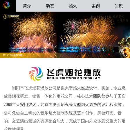
简介
动态
焰火
案例
知识
浏阳市飞虎烟花燃放公司是集大型焰火燃放设计、实施，专业燃
放类烟花研发、销售一体化的烟花公司，
核心技术团队曾参与了国庆
，
70周年天安门焰火，北京冬奥会焰火等大型焰火燃放的设计和实施
公司凭借自主研发的音乐焰火控制系统及艺术创作、舞台灯光、音
响、文艺演出领域的资源整合能力，完成了国内外众多意义重大的烟
花燃放项目。