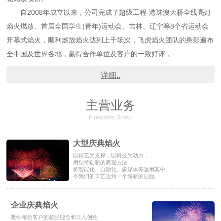
自2008年成立以来，公司完成了超级工程-港珠澳大桥全线亮灯
焰火燃放、首届全国学生(青年)运动会、吉林、辽宁等8个省运动会
开幕式焰火，顺利燃放焰火达到上千场次，飞虎焰火团队的身影遍布
全中国及世界各地，赢得合作单位及客户的一致好评 。
详细..
主营业务
Fireworks Show
大型庆典焰火
以精艺为支撑，以科技为动力，
用独特创新的表现方法，
将智能化、自动化、多媒体等运用其中，
令我们的工艺达到一个崭新的层面。
企业庆典焰火
吸纳每位客户的超强理念和非凡创意